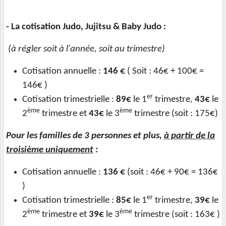
- La cotisation Judo, Jujitsu & Baby Judo :
(à régler soit à l'année, soit au trimestre)
Cotisation annuelle :
146 €
( Soit : 46€ + 100€ =
146€ )
er
Cotisation trimestrielle :
89€
le 1
trimestre,
43€
le
ème
ème
2
trimestre et
43€
le 3
trimestre (soit : 175€)
Pour les familles de 3 personnes et plus,
à partir de la
troisième uniquement
:
Cotisation annuelle :
136 €
(soit : 46€ + 90€ = 136€
)
er
Cotisation trimestrielle :
85€
le 1
trimestre,
39€
le
ème
ème
2
trimestre et
39€
le 3
trimestre (soit : 163€ )