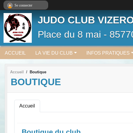
Panneau de gestion des cookies
Se connecter
JUDO CLUB VIZER
Place du 8 mai - 8577
ACCUEIL
LA VIE DU CLUB
INFOS PRATIQUES
Accueil
Boutique
BOUTIQUE
Accueil
Boutique du club